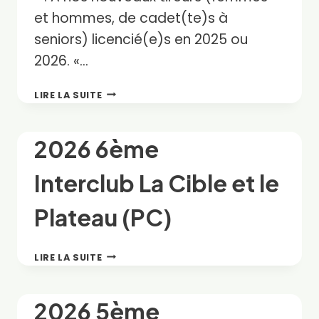
et hommes, de cadet(te)s à
seniors) licencié(e)s en 2025 ou
2026. «…
LE
LIRE LA SUITE
BTR
OUVRE
L’ECOLE
2026 6ème
FÉDÉRALE
DE
Interclub La Cible et le
BALL-
TRAP
(EFBT)
Plateau (PC)
2026
LIRE LA SUITE
6ÈME
INTERCLUB LA
CIBLE
2026 5ème
ET