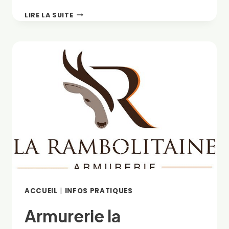
2026
LIRE LA SUITE
1ER
INTERCLUB
BTR
(PC)
–
STAND
RÉSERVÉ
ACCUEIL
|
INFOS PRATIQUES
Armurerie la