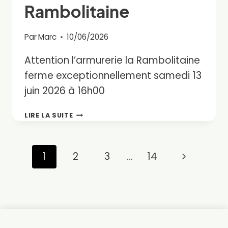
Rambolitaine
Par
Marc
10/06/2026
Attention l’armurerie la Rambolitaine
ferme exceptionnellement samedi 13
juin 2026 à 16h00
ARMURERIE
LIRE LA SUITE
LA
RAMBOLITAINE
Navigation
Page
1
2
3
…
14
suivante
de
page