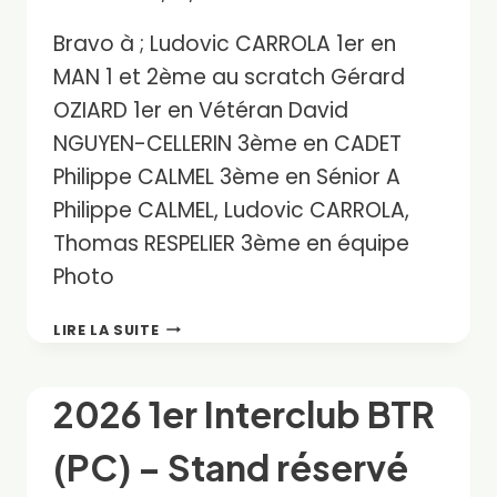
Bravo à ; Ludovic CARROLA 1er en
MAN 1 et 2ème au scratch Gérard
OZIARD 1er en Vétéran David
NGUYEN-CELLERIN 3ème en CADET
Philippe CALMEL 3ème en Sénior A
Philippe CALMEL, Ludovic CARROLA,
Thomas RESPELIER 3ème en équipe
Photo
RÉSULTAT
LIRE LA SUITE
DU
BTR
AU
2026 1er Interclub BTR
CHAMPIONNAT
DE
(PC) – Stand réservé
LIGUE
PC