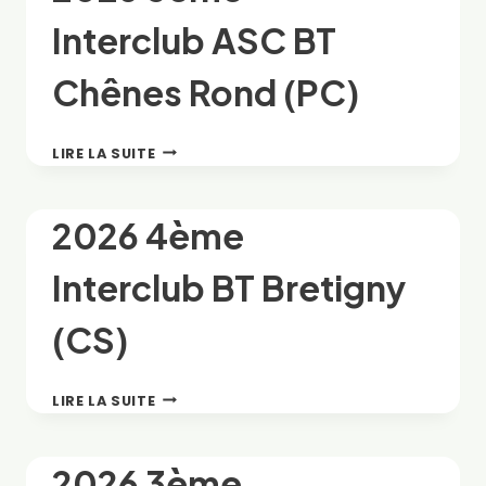
LE
Interclub ASC BT
PLATEAU
(PC)
Chênes Rond (PC)
2026
LIRE LA SUITE
5ÈME
INTERCLUB ASC
BT
2026 4ème
CHÊNES
ROND
Interclub BT Bretigny
(PC)
(CS)
2026
LIRE LA SUITE
4ÈME
INTERCLUB BT
BRETIGNY
2026 3ème
(CS)