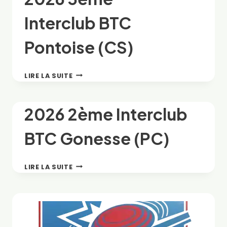
Interclub BTC
Pontoise (CS)
2026
LIRE LA SUITE
3ÈME
INTERCLUB BTC
PONTOISE
2026 2ème Interclub
(CS)
BTC Gonesse (PC)
2026
LIRE LA SUITE
2ÈME
INTERCLUB
BTC
GONESSE
(PC)