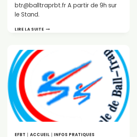
btr@balltraprbt.fr A partir de 9h sur
le Stand.
NETTOYAGE
LIRE LA SUITE
D’ÉTÉ
18
JUILLET
2026
MATIN
EFBT
|
ACCUEIL
|
INFOS PRATIQUES