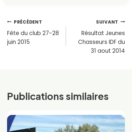
Navigation
PRÉCÉDENT
SUIVANT
Fête du club 27-28
Résultat Jeunes
de
juin 2015
Chasseurs IDF du
l’article
31 aout 2014
Publications similaires