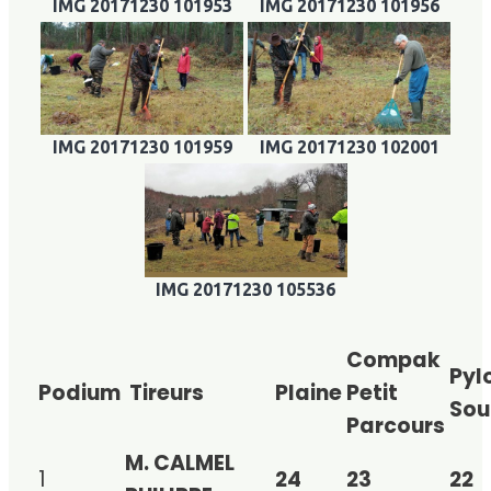
IMG 20171230 101953
IMG 20171230 101956
IMG 20171230 101959
IMG 20171230 102001
IMG 20171230 105536
Compak
Pyl
Podium
Tireurs
Plaine
Petit
Sou
Parcours
M. CALMEL
1
24
23
22