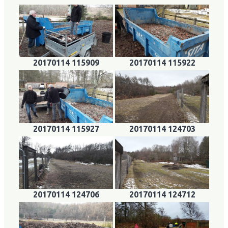
20170114 115909
20170114 115922
20170114 115927
20170114 124703
20170114 124706
20170114 124712