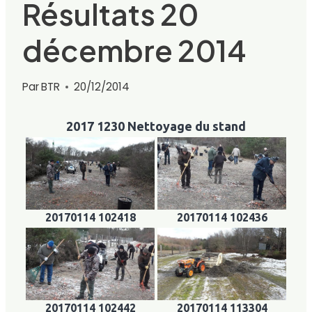
Résultats 20
décembre 2014
Par
BTR
20/12/2014
2017 1230 Nettoyage du stand
20170114 102418
20170114 102436
20170114 102442
20170114 113304