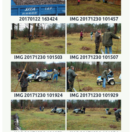
20170122 163424
IMG 20171230 101457
IMG 20171230 101503
IMG 20171230 101507
IMG 20171230 101924
IMG 20171230 101929