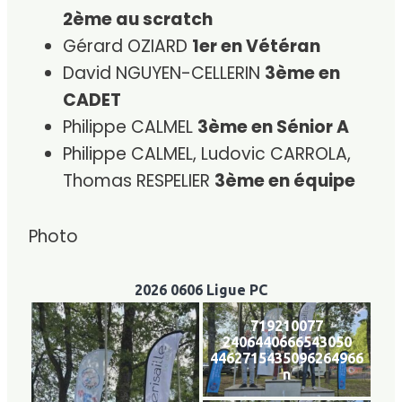
2ème au scratch
Gérard OZIARD
1er en Vétéran
David NGUYEN-CELLERIN
3ème en
CADET
Philippe CALMEL
3ème en Sénior A
Philippe CALMEL, Ludovic CARROLA,
Thomas RESPELIER
3ème en équipe
Photo
2026 0606 Ligue PC
719210077
2406440666543050
4462715435096264966
n