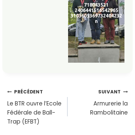
718043521
2406441516542965
3103605369732404232
n
Navigation
PRÉCÉDENT
SUIVANT
Le BTR ouvre l’Ecole
Armurerie la
de
Fédérale de Ball-
Rambolitaine
l’article
Trap (EFBT)