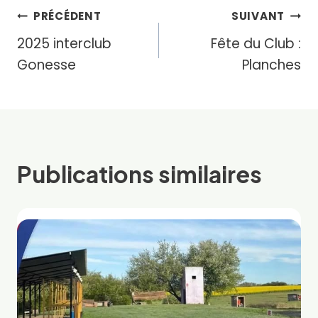
Navigation
PRÉCÉDENT
SUIVANT
2025 interclub
Fête du Club :
de
Gonesse
Planches
l’article
Publications similaires