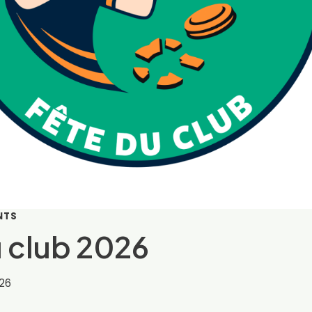
NTS
u club 2026
26