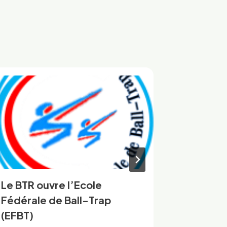
Le BTR ouvre l’Ecole
Résulta
Fédérale de Ball-Trap
Champio
(EFBT)
Par
Marc