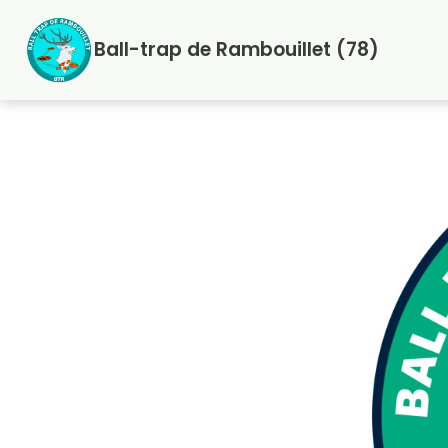
Aller
au
Ball-trap de Rambouillet (78)
contenu