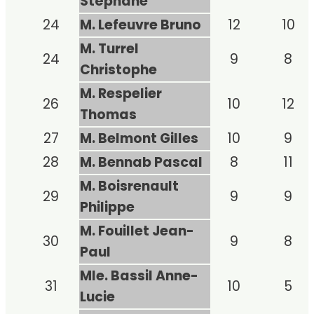
Stéphane
24
M. Lefeuvre Bruno
12
10
M. Turrel
24
9
8
Christophe
M. Respelier
26
10
12
Thomas
27
M. Belmont Gilles
10
9
28
M. Bennab Pascal
8
11
M. Boisrenault
29
9
9
Philippe
M. Fouillet Jean-
30
9
8
Paul
Mle. Bassil Anne-
31
10
5
Lucie