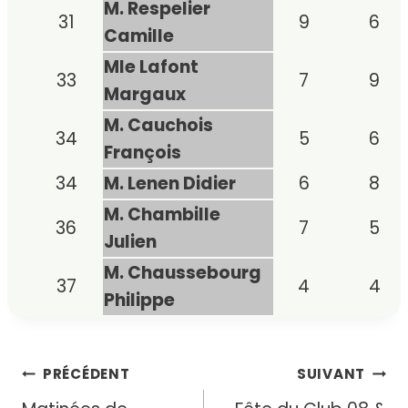
M. Respelier
31
9
6
Camille
Mle Lafont
33
7
9
Margaux
M. Cauchois
34
5
6
François
34
M. Lenen Didier
6
8
M. Chambille
36
7
5
Julien
M. Chaussebourg
37
4
4
Philippe
Navigation
PRÉCÉDENT
SUIVANT