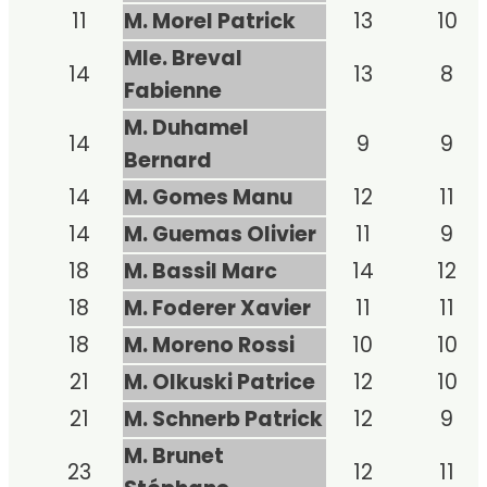
11
M. Morel Patrick
13
10
Mle. Breval
14
13
8
Fabienne
M. Duhamel
14
9
9
Bernard
14
M. Gomes Manu
12
11
14
M. Guemas Olivier
11
9
18
M. Bassil Marc
14
12
18
M. Foderer Xavier
11
11
18
M. Moreno Rossi
10
10
21
M. Olkuski Patrice
12
10
21
M. Schnerb Patrick
12
9
M. Brunet
23
12
11