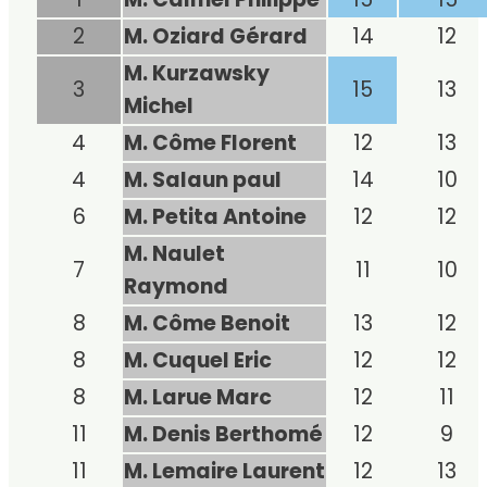
2
M. Oziard Gérard
14
12
M. Kurzawsky
3
15
13
Michel
4
M. Côme Florent
12
13
4
M. Salaun paul
14
10
6
M. Petita Antoine
12
12
M. Naulet
7
11
10
Raymond
8
M. Côme Benoit
13
12
8
M. Cuquel Eric
12
12
8
M. Larue Marc
12
11
11
M. Denis Berthomé
12
9
11
M. Lemaire Laurent
12
13