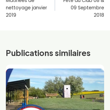
Matinées de
Fête du Club 08 &
de
nettoyage janvier
09 Septembre
l’article
2019
2018
Publications similaires