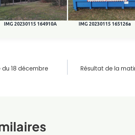
IMG 20230115 164910A
IMG 20230115 165126a
ion
e du 18 décembre
Résultat de la mat
milaires