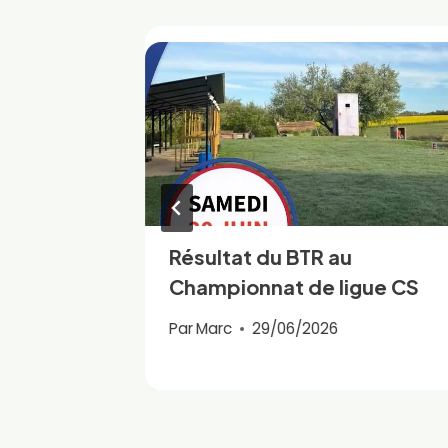
Résultat du BTR au
onde
Championnat de ligue CS
e
Par
Marc
29/06/2026