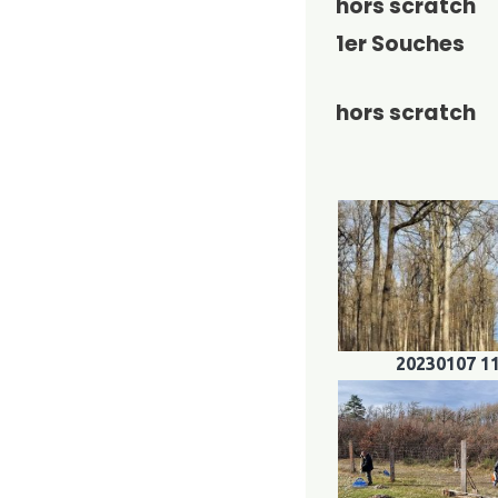
hors scratch
1er Souches
hors scratch
20230107 1