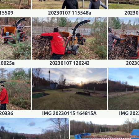
15509
20230107 115548a
20230
20025a
20230107 120242
2023
20336
IMG 20230115 164815A
IMG 202