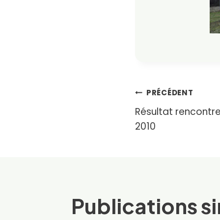
Navigat
PRÉCÉDENT
Résultat rencontr
de
2010
l’article
Publications si