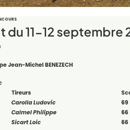
ONCOURS
t du 11-12 septembre 
0
pe Jean-Michel BENEZECH
c
Tireurs
Sc
Carolla Ludovic
69
Calmel Philippe
66
Sicart Loic
66