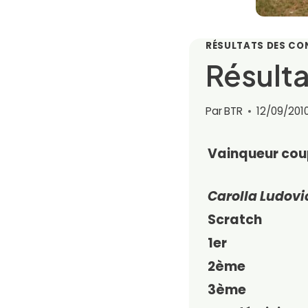
RÉSULTATS DES C
Résulta
Par
BTR
12/09/201
Vainqueur cou
Carolla Ludovi
Scratch
1er
2ème
3ème