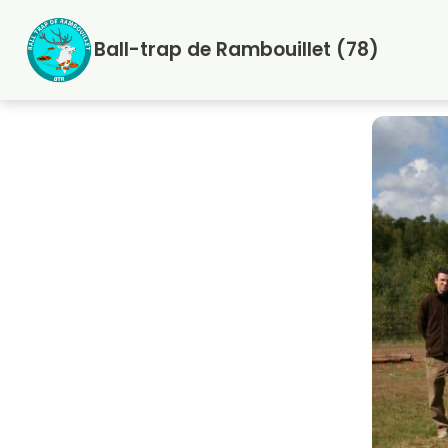
Aller
au
Ball-trap de Rambouillet (78)
contenu