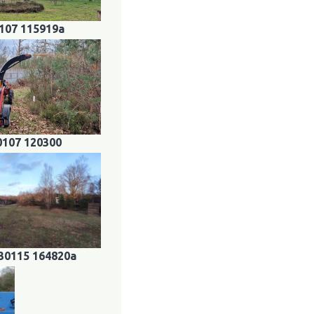
107 115919a
0107 120300
30115 164820a