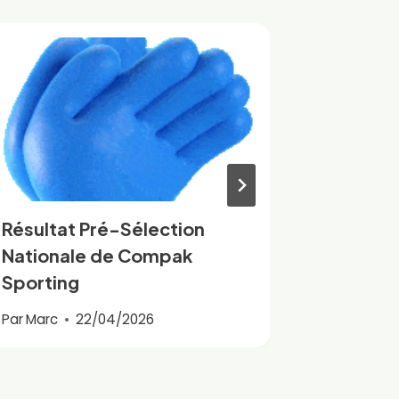
Résultat Pré-Sélection
2025 in
Nationale de Compak
Par
Marc
Sporting
Par
Marc
22/04/2026