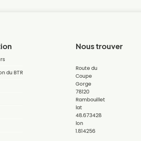
ion
Nous trouver
rs
Route du
on du BTR
Coupe
Gorge
78120
Rambouillet
lat
48.673428
lon
1.814256