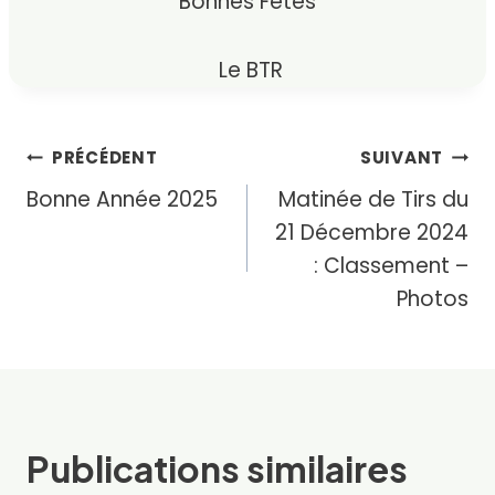
Bonnes Fêtes
Le BTR
Navigation
PRÉCÉDENT
SUIVANT
Bonne Année 2025
Matinée de Tirs du
de
21 Décembre 2024
l’article
: Classement –
Photos
Publications similaires