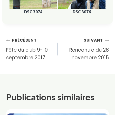
DSC 3074
DSC 3076
Navigation
PRÉCÉDENT
SUIVANT
Fête du club 9-10
Rencontre du 28
de
septembre 2017
novembre 2015
l’article
Publications similaires