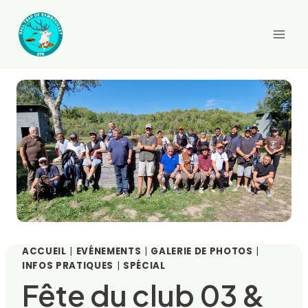
Aller
au
contenu
ACCUEIL
|
EVÉNEMENTS
|
GALERIE DE PHOTOS
|
INFOS PRATIQUES
|
SPÉCIAL
Fête du club 03 &