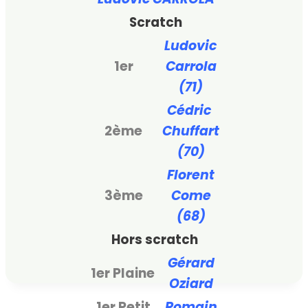
Scratch
Ludovic
1er
Carrola
(71)
Cédric
2ème
Chuffart
(70)
Florent
3ème
Come
(68)
Hors scratch
Gérard
1er Plaine
Oziard
1er Petit
Romain