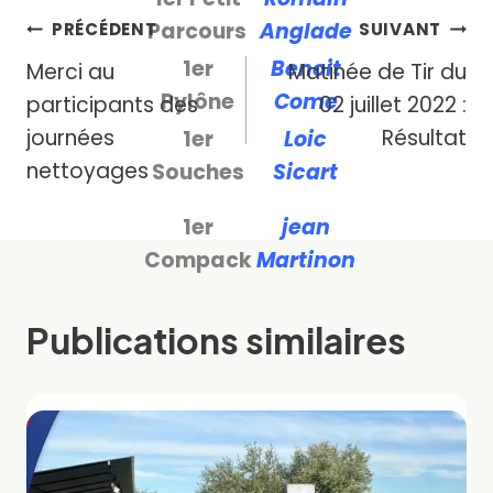
Navigation
Parcours
Anglade
PRÉCÉDENT
SUIVANT
1er
Benoit
Merci au
Matinée de Tir du
de
Pylône
Come
participants des
02 juillet 2022 :
l’article
journées
Résultat
1er
Loic
nettoyages
Souches
Sicart
1er
jean
Compack
Martinon
Publications similaires