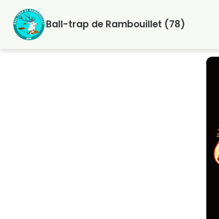
Aller
au
Ball-trap de Rambouillet (78)
contenu