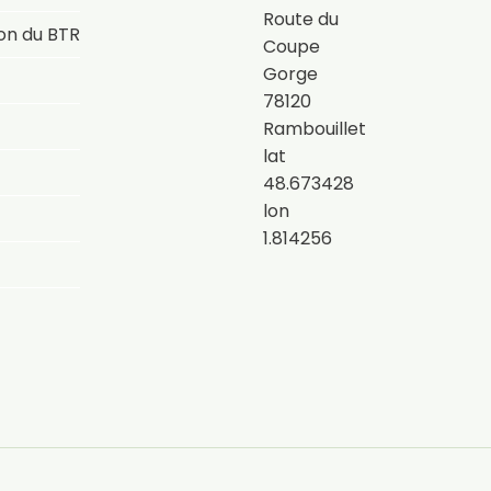
Route du
on du BTR
Coupe
Gorge
78120
Rambouillet
lat
48.673428
lon
1.814256