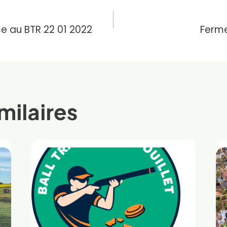
ion
e au BTR 22 01 2022
Ferme
milaires