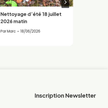
Nettoyage d’été 18 juillet
Le BTR o
2026 matin
Fédéral
(EFBT)
Par
Marc
18/06/2026
Par
Marc
Inscription Newsletter