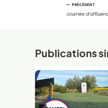
Navigat
PRÉCÉDENT
Journée d’affluenc
de
l’article
Publications si