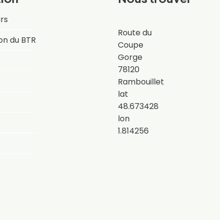
rs
Route du
on du BTR
Coupe
Gorge
78120
Rambouillet
lat
48.673428
lon
1.814256