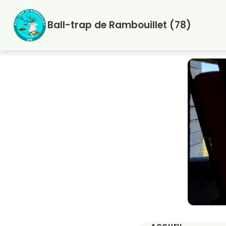
Aller
au
Ball-trap de Rambouillet (78)
contenu