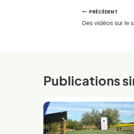
Navigat
PRÉCÉDENT
Des vidéos sur le s
de
l’article
Publications si