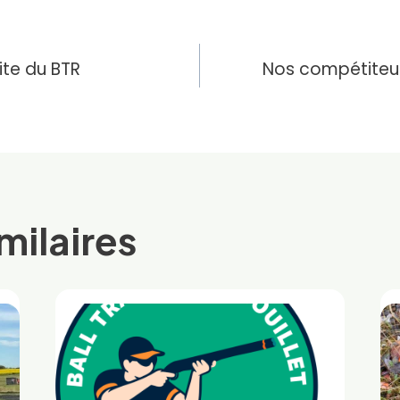
ion
ite du BTR
Nos compétiteur
milaires