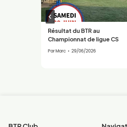
itaine
Résultat du BTR au
Championnat de ligue CS
Par
Marc
29/06/2026
BTR Club
Navigat