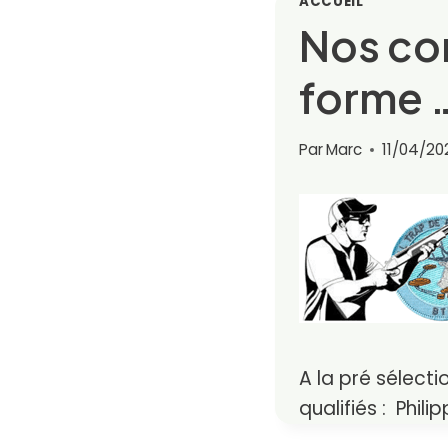
ACCUEIL
Nos co
forme 
Par
Marc
11/04/20
A la pré sélect
qualifiés : Phil