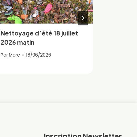
Nettoyage d’été 18 juillet
Le BTR o
2026 matin
Fédéral
(EFBT)
Par
Marc
18/06/2026
Par
Marc
Inscription Newsletter