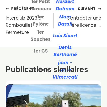
1er Petit
Norbert
Parcours
Dalmas
Navigation
PRÉCÉDENT
SUIVANT
1er
Marc
Interclub 2023 à
Contracter une
de
Pylône
Bassil
Rambouillet
1ère licence ….
l’article
1er
Fermeture
Loic Sicart
Souches
Denis
1er
CS
Berthomé
jean -
Publications similaires
1er Bois
Marc
Vilmercati