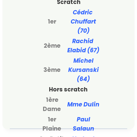
Scratch
Cédric
1er
Chuffart
(70)
Rachid
2ème
Elabid
(67)
Michel
3ème
Kursanski
(64)
Hors scratch
1ère
Mme Dulin
Dame
1er
Paul
Plaine
Salaun