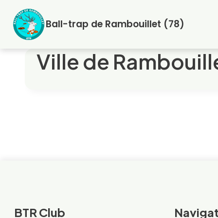
Aller
au
Ball-trap de Rambouillet (78)
contenu
Ville de Rambouill
BTR Club
Navigat