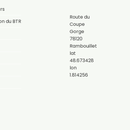
rs
Route du
on du BTR
Coupe
Gorge
78120
Rambouillet
lat
48.673428
lon
1.814256