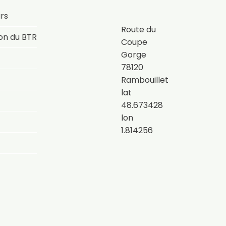
rs
Route du
on du BTR
Coupe
Gorge
78120
Rambouillet
lat
48.673428
lon
1.814256