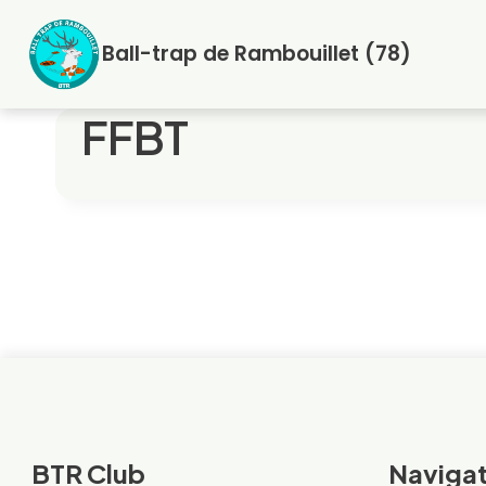
Aller
au
Ball-trap de Rambouillet (78)
contenu
FFBT
BTR Club
Navigat