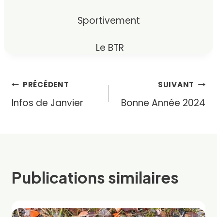
Sportivement
Le BTR
Navigation
PRÉCÉDENT
SUIVANT
Infos de Janvier
Bonne Année 2024
de
l’article
Publications similaires