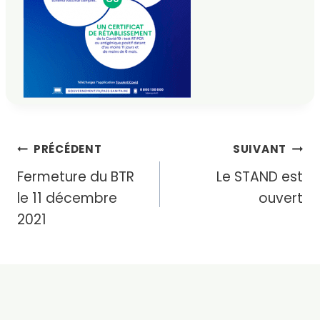
Navigation
PRÉCÉDENT
SUIVANT
Fermeture du BTR
Le STAND est
de
le 11 décembre
ouvert
l’article
2021