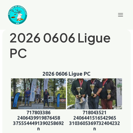
Aller
au
contenu
2026 0606 Ligue
PC
2026 0606 Ligue PC
717803386
718043521
2406439919876458
2406441516542965
3755544491390258692
3103605369732404232
n
n