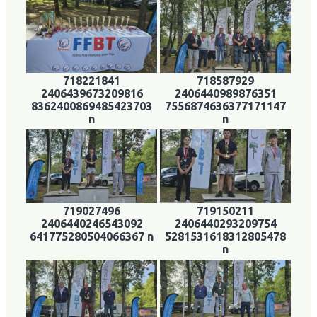
718221841
718587929
2406439673209816
2406440989876351
8362400869485423703
7556874636377171147
n
n
719027496
719150211
2406440246543092
2406440293209754
641775280504066367 n
5281531618312805478
n