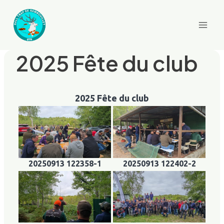
Aller
au
contenu
2025 Fête du club
2025 Fête du club
20250913 122358-1
20250913 122402-2