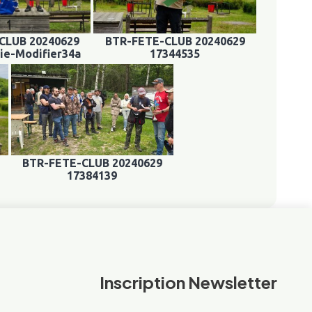
CLUB 20240629
BTR-FETE-CLUB 20240629
ie-Modifier34a
17344535
BTR-FETE-CLUB 20240629
17384139
Inscription Newsletter