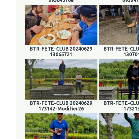
09384516a
093941
BTR-FETE-CLUB 20240629
BTR-FETE-CLU
13065721
13070
BTR-FETE-CLUB 20240629
BTR-FETE-CLU
173142-Modifier26
17321