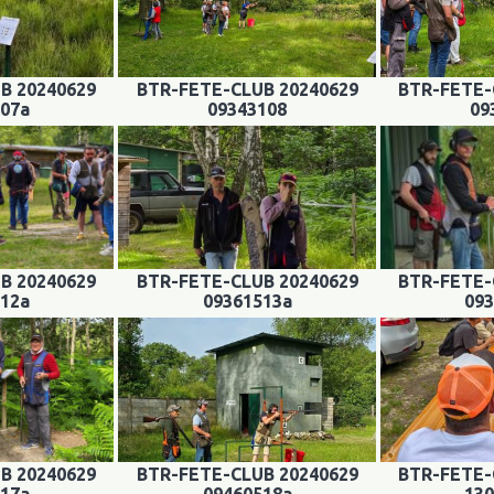
B 20240629
BTR-FETE-CLUB 20240629
BTR-FETE-
07a
09343108
09
B 20240629
BTR-FETE-CLUB 20240629
BTR-FETE-
12a
09361513a
09
B 20240629
BTR-FETE-CLUB 20240629
BTR-FETE-