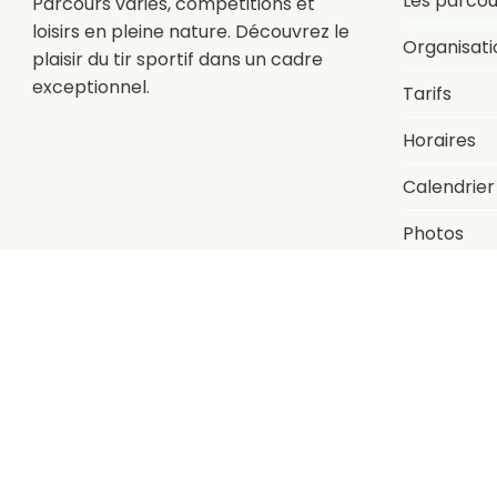
Les parcou
Parcours variés, compétitions et
loisirs en pleine nature. Découvrez le
Organisati
plaisir du tir sportif dans un cadre
exceptionnel.
Tarifs
Horaires
Calendrier
Photos
Vidéos