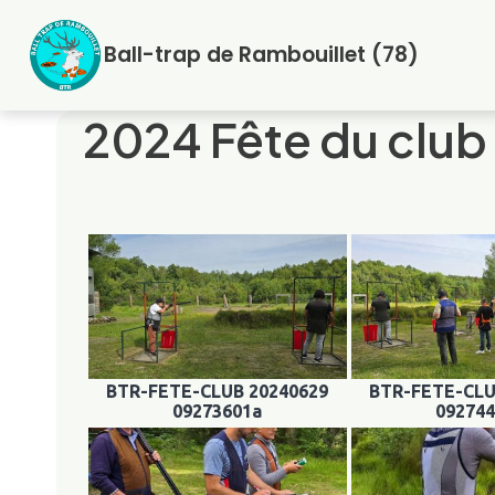
Aller
au
Ball-trap de Rambouillet (78)
contenu
2024 Fête du club
BTR-FETE-CLUB 20240629
BTR-FETE-CLU
09273601a
092744