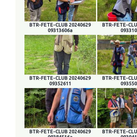
BTR-FETE-CLUB 20240629
BTR-FETE-CLU
09313606a
093310
BTR-FETE-CLUB 20240629
BTR-FETE-CLU
09352611
093550
BTR-FETE-CLUB 20240629
BTR-FETE-CLU