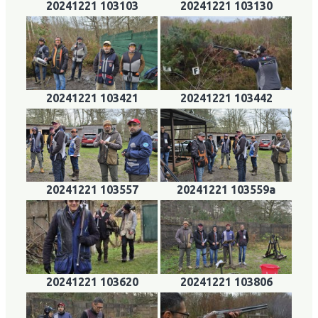
20241221 103103
20241221 103130
20241221 103421
20241221 103442
20241221 103557
20241221 103559a
20241221 103620
20241221 103806