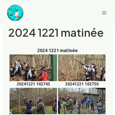
Aller
au
contenu
2024 1221 matinée
2024 1221 matinée
20241221 102745
20241221 102750