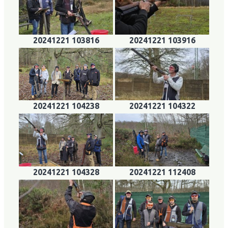
20241221 103816
20241221 103916
20241221 104238
20241221 104322
20241221 104328
20241221 112408