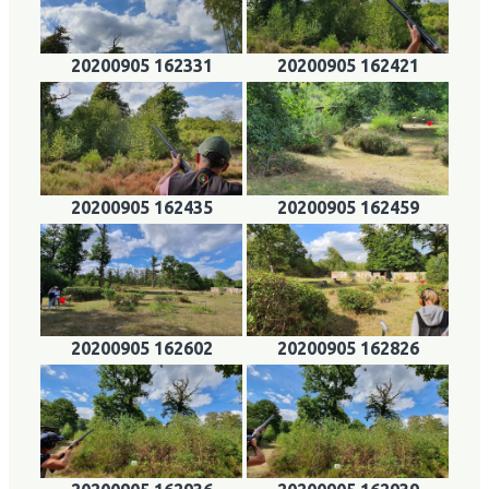
20200905 162331
20200905 162421
20200905 162435
20200905 162459
20200905 162602
20200905 162826