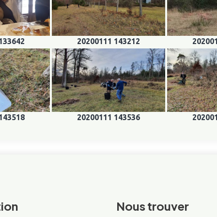
133642
20200111 143212
20200
143518
20200111 143536
20200
ion
Nous trouver