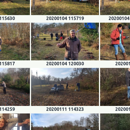
115630
20200104 115719
20200104
115817
20200104 120030
20200
114259
20200111 114323
20200