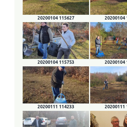
20200104 115627
20200104 
20200104 115753
20200104 
20200111 114233
20200111 