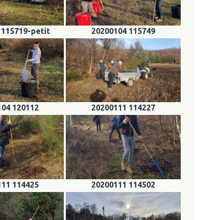
 115719-petit
20200104 115749
104 120112
20200111 114227
111 114425
20200111 114502