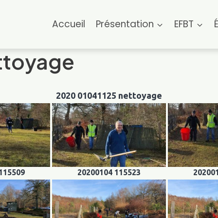
Accueil
Présentation
EFBT
ttoyage
2020 01041125 nettoyage
115509
20200104 115523
20200