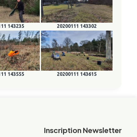
111 143235
20200111 143302
111 143555
20200111 143615
Inscription Newsletter