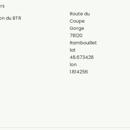
rs
Route du
on du BTR
Coupe
Gorge
78120
Rambouillet
lat
48.673428
lon
1.814256