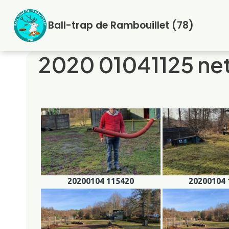
Aller
au
Ball-trap de Rambouillet (78)
contenu
2020 01041125 ne
20200104 115420
20200104 