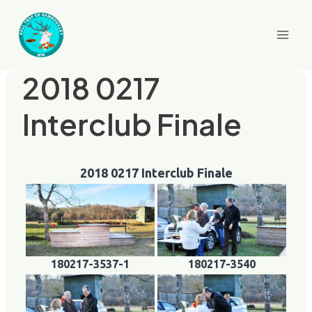
Aller
au
contenu
2018 0217
Interclub Finale
2018 0217 Interclub Finale
180217-3537-1
180217-3540