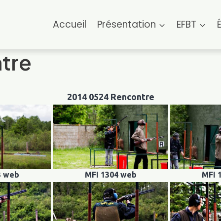
Accueil
Présentation
EFBT
tre
2014 0524 Rencontre
3 web
MFI 1304 web
MFI 