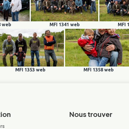
8 web
MFI 1341 web
MFI 
MFI 1353 web
MFI 1358 web
ion
Nous trouver
rs