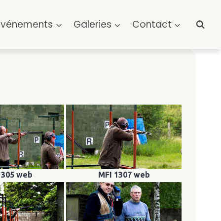
Événements
Galeries
Contact
1305 web
MFI 1307 web