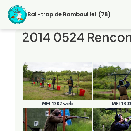
Aller
au
Ball-trap de Rambouillet (78)
contenu
2014 0524 Rencon
MFI 1302 web
MFI 130