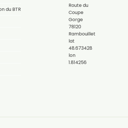
Route du
on du BTR
Coupe
Gorge
78120
Rambouillet
lat
48.673428
lon
1.814256