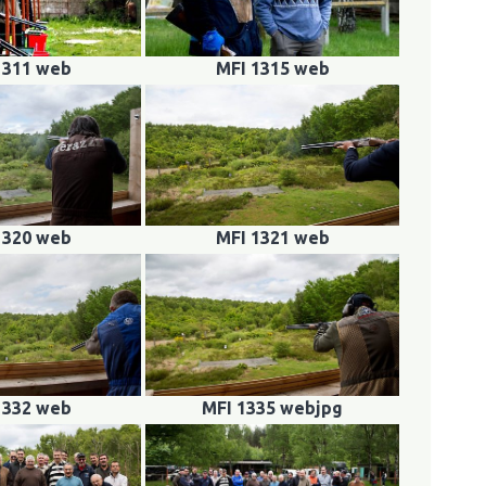
1311 web
MFI 1315 web
1320 web
MFI 1321 web
1332 web
MFI 1335 webjpg