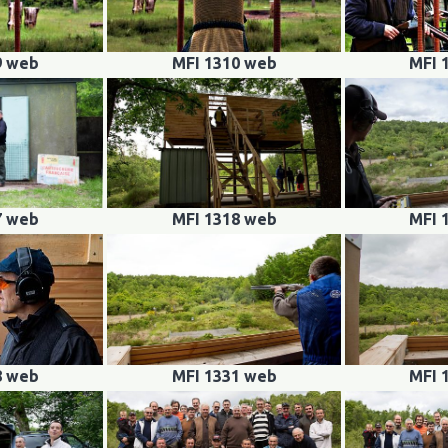
9 web
MFI 1310 web
MFI 
7 web
MFI 1318 web
MFI 
8 web
MFI 1331 web
MFI 