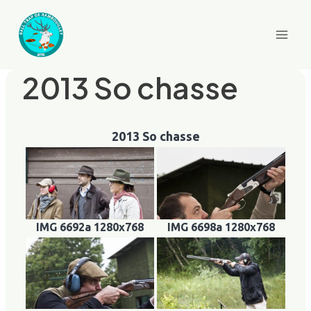
Aller
au
contenu
2013 So chasse
2013 So chasse
IMG 6692a 1280x768
IMG 6698a 1280x768