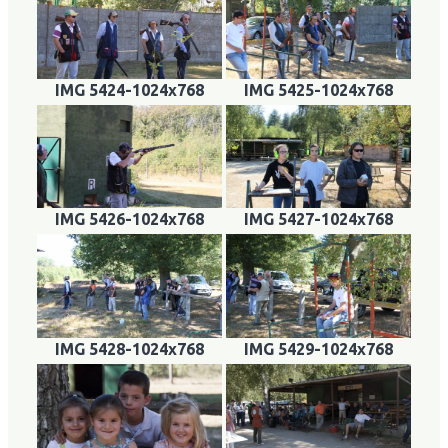
IMG 5424-1024x768
IMG 5425-1024x768
IMG 5426-1024x768
IMG 5427-1024x768
IMG 5428-1024x768
IMG 5429-1024x768