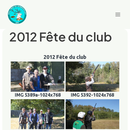
Aller
au
contenu
2012 Fête du club
2012 Fête du club
IMG 5389a-1024x768
IMG 5392-1024x768