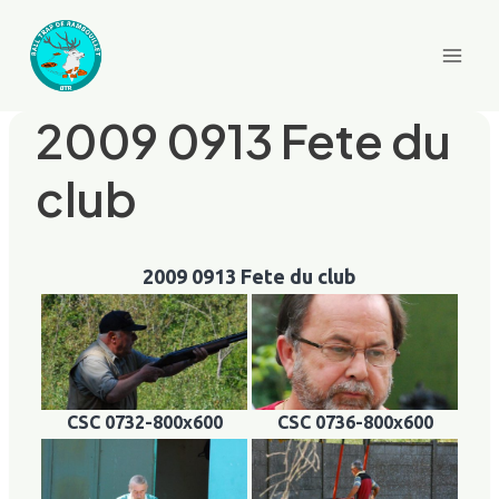
Aller
au
contenu
2009 0913 Fete du
club
2009 0913 Fete du club
CSC 0732-800x600
CSC 0736-800x600