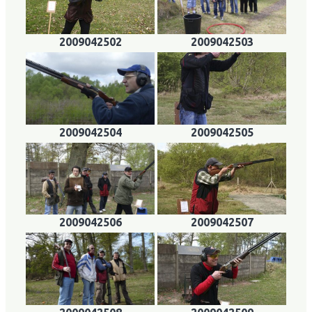
2009042502
2009042503
2009042504
2009042505
2009042506
2009042507