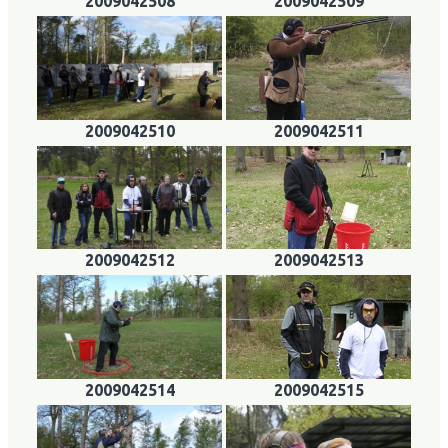
2009042508
2009042509
2009042510
2009042511
2009042512
2009042513
2009042514
2009042515