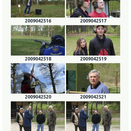
2009042516
2009042517
2009042518
2009042519
2009042520
2009042521