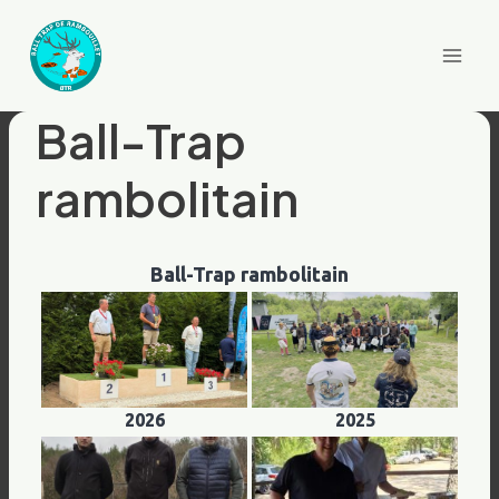
Aller
au
contenu
Ball-Trap
rambolitain
Ball-Trap rambolitain
2026
2025