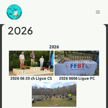
Aller
au
contenu
2026
2026
2026 06 20 ch Ligue CS
2026 0606 Ligue PC