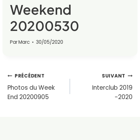
Weekend
20200530
Par
Marc
30/05/2020
Navigation
PRÉCÉDENT
SUIVANT
Photos du Week
Interclub 2019
de
End 20200905
-2020
l’article