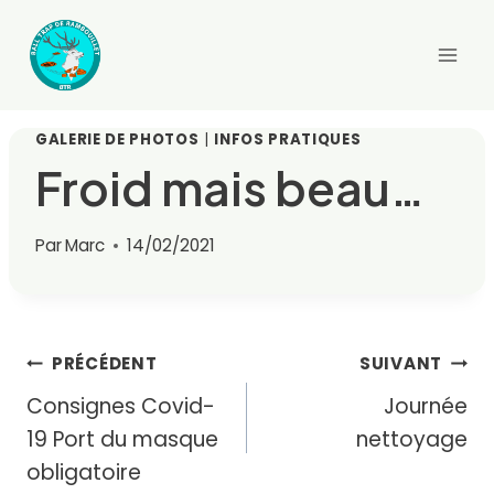
Aller
au
contenu
GALERIE DE PHOTOS
|
INFOS PRATIQUES
Froid mais beau…
Par
Marc
14/02/2021
Navigation
PRÉCÉDENT
SUIVANT
Consignes Covid-
Journée
de
19 Port du masque
nettoyage
l’article
obligatoire